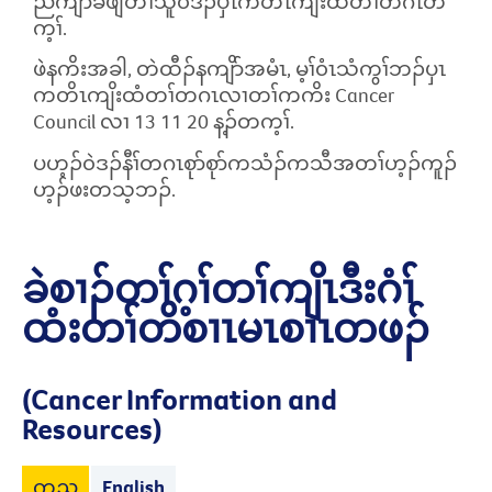
ညီကျိာ်ခီဖျိတၢ်သူ၀ဲဒၣ်ပှၤကတိၤကျိးထံတၢ်တဂၤတ
က့ၢ်.
ဖဲနကိးအခါ, တဲထီၣ်နကျိာ်အမံၤ, မ့ၢ်၀ံၤသံကွၢ်ဘၣ်ပှၤ
ကတိၤကျိးထံတၢ်တဂၤလၢတၢ်ကကိး
Cancer
Council
လၢ
13 11 20
န့ၣ်တက့ၢ်.
ပဟ့ၣ်၀ဲဒၣ်နီၢ်တဂၤစုာ်စုာ်ကသံၣ်ကသီအတၢ်ဟ့ၣ်ကူၣ်
ဟ့ၣ်ဖးတသ့ဘၣ်.
ခဲစၢၣ်တၢ်ဂ့ၢ်တၢ်ကျိၤဒီးဂံၢ်
ထံးတၢ်တိစၢၤမၤစၢၤတဖၣ်
(Cancer Information and
Resources)
ကည
English