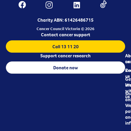
Charity ABN: 61426486715
Cancer Council Victoria © 2026
Contact cancer support
Call 13 11 20
Support cancer research
Ab
Ab
ca
us
Donate now
Re
Co
us
Ge
in
Wo
wi
Sh
us
on
We
pol
an
in