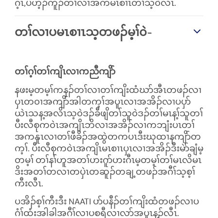
ဂ့ၤ,ပဟ့ၣ်ကူၣ်တၢ်လၢအကမၤစၢၤတၢ်သ့၀ဲလီၤ.
တၢ်လၢပမၤစၢၤသ့တဖၣ်မ့ၢ်၀ဲ-
တၢ်ဂ့ၢ်တၢ်ကျိၤလၢကညီကျိာ်
နဖးမ့တမ့ၢ်ကနၣ်တၢ်လၢတၢ်ကျိးထံဃာ်အီၤတဖၣ်လၢ
ပှၤတ၀ၢအကျိာ်အါတက့ၢ်အပူၤလၢအအိၣ်လၢပပှာ်
ယဲၤသန့အလိၤသ့၀ဲဒၣ်ခီဖျိတၢ်သူ၀ဲဒၣ်တၢ်မၤန့ၢ်သူတၢ်
ပီးလီစုက၀ဲၤအကျိၤဘိလၢအအိၣ်လၢကဘျံးပၤတၢ်
အကနူၤလၢတၢ်ဖီခိၣ်အထွဲတကပၤဒီးဃုထၢနကျိာ်တ
က့ၢ်. ပီးလီစုက၀ဲၤအကျိၤမၤစၢၤပှၤလၢအအိၣ်ဒီးမဲာ်ချံမ့
တမ့ၢ် တၢ်နၢ်ဟူအတၢ်ဟးဂူာ်ဟးဂီၤမ့တမ့ၢ်တၢ်မၤလိမၤ
ဒိးအတၢ်တလၢတပှဲၤတဆူၣ်တချ့တဖၣ်အဂီၢ်သ့စ့ၢ်
ကီးလီၤ.
ပအိၣ်စ့ၢ်ကီးဒီး
NAATI
ပာ်ပနီၣ်တၢ်ကျိးထံတဖၣ်လၢပ
ဂံၢ်ထံးအါခါအဂီၢ်လၢပစရီလၢလာ်အပူၤန့ၣ်လီၤ.