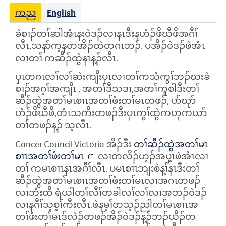
ကည
English
ခဲစၢၣ်တၢ်ဆါအံၤနး၀ဲဒၣ်လၢနၤဒီးနဟံၣ်ဖိဃီဖိအဂီၢ်
လီၤ,သနာ်က့နတအိၣ်ထဲတဂၤဘၣ်. ပအိၣ်၀ဲဒၣ်ဖဲအံၤ
လၢတၢ် ကဆီၣ်ထွဲနၤန့ၣ်လီၤ.
ပှၤတဂၤလၢ်လၢ်ဆဲးကျိးပှၤလၢတၢ်ကသံကွၢ်ဘၣ်ဃးခဲ
စၢၣ်အဂ့ၢ်အကျိၤ
,
အတၢ်ဒီသဒၢ,အတၢ်ကူစါဒီးတၢ်
ဆီၣ်ထွဲအတၢ်မၤစၢၤအတၢ်ဖံးတၢ်မၤတဖၣ်, ပာ်ဃုာ်
ဟံၣ်ဖိဃီဖိ,တံၤသကိးတဖၣ်ဒီးပှၤကွၢ်ထွဲကဟုကယာ်
တၢ်တဖၣ်န့ၣ်
သ့လီၤ.
Cancer Council Victoria
အိၣ်ဒီး
တၢ်ဆီၣ်ထွဲအတၢ်မၤ
စၢၤအတၢ်ဖံးတၢ်မၤ
လၢတလိၣ်ဟ့ၣ်အပှ့ၤဖဲအံၤလၢ
တၢ် ကမၤစၢၤနၤအဂီၢ်လီၤ. ပမၤစၢၤဘျးစဲန့ၢ်နၤဒီးတၢ်
ဆီၣ်ထွဲအတၢ်မၤစၢၤအတၢ်ဖံးတၢ်မၤလၢအဂၤတဖၣ်
လၢဘံးထိ ရံယါတၢ်လီၢ်တခါလၢ်လၢ်လၢအဘၣ်၀ဲဒၣ်
လၢနဂီၢ်သ့စ့ၢ်ကီးလီၤ.ဖဲနမ့ၢ်တသ့ၣ်ညါတၢ်မၤစၢၤအ
တၢ်ဖံးတၢ်မၤဒ်လဲၣ်တဖၣ်အိၣ်၀ဲဒၣ်န့ၣ်ဘၣ်ယိၣ်တ