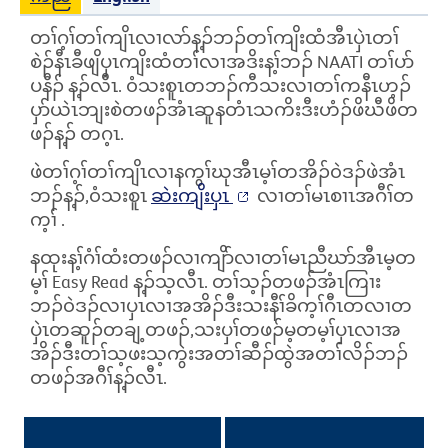
တၢ်ဂ့ၢ်တၢ်ကျိၤလၢလာ်န့ၣ်ဘၣ်တၢ်ကျိးထံအီၤပှဲၤတၢ်
စဲၣ်နီၤခီဖျိပှၤကျိးထံတၢ်လၢအဒိးန့ၢ်ဘၣ်
NAATI
တၢ်ပာ်
ပနီၣ် န့ၣ်လီၤ. ၀ံသးစူၤတဘၣ်ကီသးလၢတၢ်ကနီၤဟ့ၣ်
ပှာ်ယဲၤဘျးစဲတဖၣ်အံၤဆူနတံၤသကိးဒီးဟံၣ်ဖိဃီဖိတ
ဖၣ်န့ၣ် တဂ့ၤ.
ဖဲတၢ်ဂ့ၢ်တၢ်ကျိၤလၢနကွၢ်ဃုအီၤမ့ၢ်တအိၣ်၀ဲဒၣ်ဖဲအံၤ
ဘၣ်န့ၣ်,၀ံသးစူၤ
ဆဲးကျိးပှၤ
လၢတၢ်မၤစၢၤအဂီၢ်တ
က့ၢ်
.
နထုးန့ၢ်ဂံၢ်ထံးတဖၣ်လၢကျိာ်လၢတၢ်မၤညီဃာ်အီၤမ့တ
မ့ၢ်
Easy Read
န့ၣ်သ့လီၤ.
တၢ်သ့ၣ်တဖၣ်အံၤကြၢး
ဘၣ်၀ဲဒၣ်လၢပှၤလၢအအိၣ်ဒီးသးနီၢ်ခိက့ၢ်ဂီၤတလၢတ
ပှဲၤတဆူၣ်တချ့တဖၣ်,သးပှၢ်တဖၣ်မ့တမ့ၢ်ပှၤလၢအ
အိၣ်ဒီးတၢ်သ့ဖးသ့ကွဲးအတၢ်ဆီၣ်ထွဲအတၢ်လိၣ်ဘၣ်
တဖၣ်အဂီၢ်န့ၣ်လီၤ.