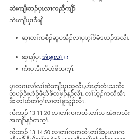
ဆဲးကျိးဘၣ်ပှၤလၢကညီကျိာ်
ဆဲးကျိးပှၤခီဖျိ
ဆှၢတၢ်ကစီၣ်ဆူပအိၣ်လၢပှၤဂ့ၢ်၀ီမံဒယၣ်အလိၤ
ဆှၢန့ၢ်ပှၤ
အံမ့(လ)
ကိးပှၤဒီးလီတဲစိတက့ၢ်.
ပှၤတဂၤလၢ်လၢ်ဆဲးကျိးပှၤသ့လီၤ,ပာ်ဃုာ်တံၤသကိး
တဖၣ်ဒီးဟံၣ်ဖိဃီဖိတဖၣ်န့ၣ်လီၤ. တၢ်ဟ့ၣ်ကလီအီၤ
ဒီး တၢ်ပာ်တၢ်ဂ့ၢ်လၢတၢ်ခူသူၣ်လီၤ
.
ကိးဘၣ်
13 11 20
လၢတၢ်ကကတိၤတၢ်လၢအဲးကလံး
အကျိာ်န့ၣ်တက့ၢ်.
ကိးဘၣ်
13 14 50
လၢတၢ်ကကတိၤတၢ်ဒီးပှၤလၢက