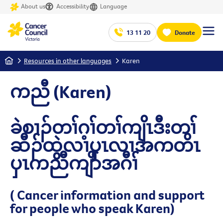
About us
Accessibility
Language
13 11 20
Donate
Home
Resources in other languages
Karen
ကညီ (Karen)
ခဲစၢၣ်တၢ်ဂ့ၢ်တၢ်ကျိၤဒီးတၢ်
ဆီၣ်ထွဲလၢပှၤလၢအကတိၤ
ပှၤကညီကျိာ်အဂီၢ်
(
Cancer information and support
for people who speak Karen)