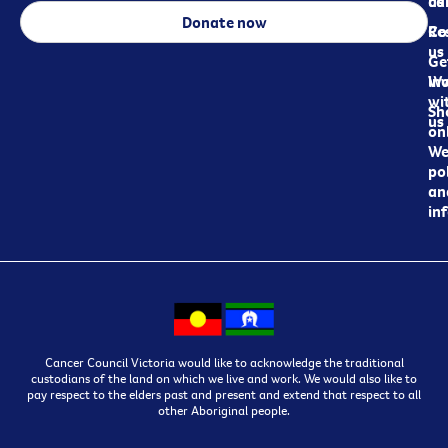
ca
us
Donate now
Re
Co
us
Ge
in
Wo
wi
Sh
us
on
We
pol
an
in
Cancer Council Victoria would like to acknowledge the traditional
custodians of the land on which we live and work. We would also like to
pay respect to the elders past and present and extend that respect to all
other Aboriginal people.