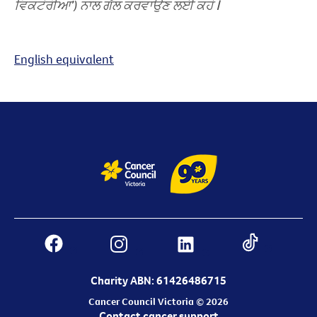
ਵਿਕਟੋਰੀਆ’)
ਨਾਲ
ਗੱਲ
ਕਰਵਾਉਣ
ਲਈ
ਕਹੋ
ꓲ
English equivalent
Charity ABN: 61426486715
Cancer Council Victoria © 2026
Contact cancer support