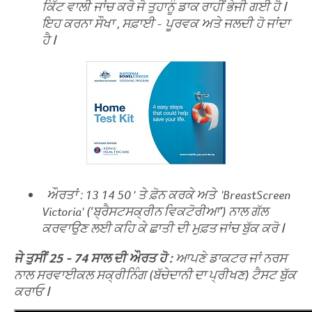
ਕਿੱਟ
ਵਾਲੀ
ਜਾਂਚ
ਕਰੋ
ਜੋ
ਤੁਹਾਨੂੰ
ਡਾਕ ਰਾਹੀਂ
ਭੇਜੀ
ਗਈ
ਹੈ
ꓲ
ਇਹ
ਕਰਨਾ
ਸੌਖਾ
,
ਸਫ਼ਾਈ
-
ਪੂਰਵਕ
ਅਤੇ
ਜਲਦੀ
ਹੋ
ਜਾਂਦਾ
ਹੈ
ꓲ
ਔਰਤਾਂ
: 13 14 50 '
ਤੇ
ਫ਼ੋਨ
ਕਰਕੇ
ਅਤੇ
'BreastScreen
Victoria'
(‘ਬ੍ਰੈਸਟਸਕ੍ਰੀਨ ਵਿਕਟੋਰੀਆ’)
ਨਾਲ
ਗੱਲ
ਕਰਵਾਉਣ
ਲਈ
ਕਹਿ
ਕੇ
ਛਾਤੀ
ਦੀ
ਮੁਫ਼ਤ ਜਾਂਚ
ਬੁੱਕ
ਕਰੋ
ꓲ
ਜੇ
ਤੁਸੀਂ
25 - 74
ਸਾਲ
ਦੀ
ਔਰਤ
ਹੋ
:
ਆਪਣੇ
ਡਾਕਟਰ
ਜਾਂ
ਨਰਸ
ਨਾਲ
ਸਰਵਾਈਕਲ
ਸਕ੍ਰੀਨਿੰਗ
(ਬੱਚੇਦਾਨੀ ਦਾ ਪ੍ਰੀਖਣ)
ਟੈਸਟ
ਬੁੱਕ
ਕਰਾਓ
ꓲ