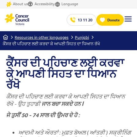
About us
Accessibility
Language
13 11 20
Donate
Home
Resources in other languages
Punjabi
ਕੈਂਸਰ ਦੀ ਪਹਿਚਾਣ ਲਈ ਕਰਵਾ ਕੇ ਆਪਣੀ ਸਿਹਤ ਦਾ ਧਿਆਨ ਰੱਖੋ
ਕੈਂਸਰ ਦੀ ਪਹਿਚਾਣ ਲਈ ਕਰਵਾ
ਕੇ ਆਪਣੀ ਸਿਹਤ ਦਾ ਧਿਆਨ
ਰੱਖੋ
ਕੈਂਸਰ
ਦੀ
ਪਹਿਚਾਣ
ਲਈ
ਕਰਵਾ
ਕੇ
ਆਪਣੀ
ਸਿਹਤ
ਦਾ
ਧਿਆਨ
ਰੱਖੋ
-
ਉਹ
ਤੁਹਾਡੀ
ਜਾਨ
ਬਚਾ
ਸਕਦੇ
ਹਨ
ꓲ
ਜੇ
ਤੁਸੀਂ
50 - 74
ਸਾਲ
ਦੀ
ਉਮਰ
ਦੇ
ਹੋ
:
ਆਦਮੀ
ਅਤੇ
ਔਰਤਾਂ
:
ਮੁਫ਼ਤ
ਬੋਅਲ
(
ਆਂਤੜੀ
)
ਸਕ੍ਰੀਨਿੰਗ