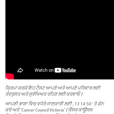
ਕ੍ਰਿਪਾ ਕਰਕੇ ਇਹ ਟੈਸਟ ਆਪਣੇ ਅਤੇ ਆਪਣੇ ਪਰਿਵਾਰ ਲਈ
ਤੰਦਰੁਸਤ ਅਤੇ ਸੁਰੱਖਿਅਤ ਰਹਿਣ ਲਈ ਕਰਵਾਓ
ꓲ
ਆਪਣੀ
ਭਾਸ਼ਾ
ਵਿਚ
ਵਧੇਰੇ
ਜਾਣਕਾਰੀ
ਲਈ
, 13 14 50 '
ਤੇ
ਫ਼ੋਨ
ਕਰੋ
ਅਤੇ
‘Cancer Council Victoria’
(‘ਕੈਂਸਰ ਕਾਊਂਸਲ