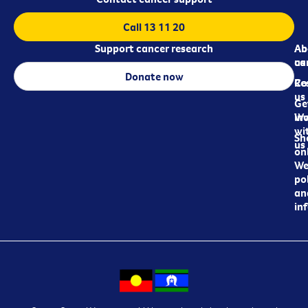
Call 13 11 20
Support cancer research
Ab
Ab
ca
us
Donate now
Re
Co
us
Ge
in
Wo
wi
Sh
us
on
We
pol
an
in