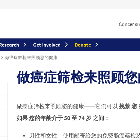
Cancer s
Research
Get involved
Donate
做癌症筛检来照顾您的健康
做癌症筛检来照顾您
做癌症筛检来照顾您的健康——它们可以
挽救
您
如果
您的年龄介于
50
至
74
岁
之间：
男性和女性：使用邮寄给您的免费肠癌筛检