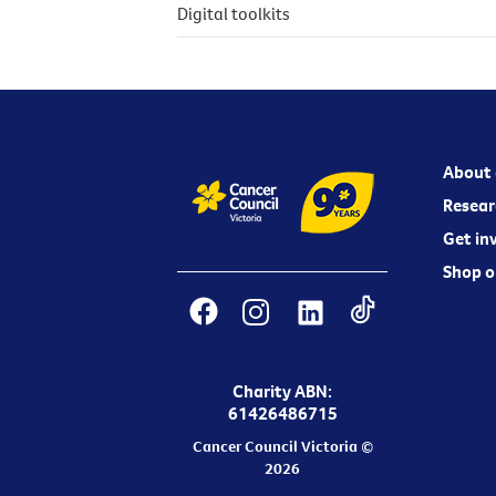
Digital toolkits
About 
Resear
Get in
Shop o
Charity ABN:
61426486715
Cancer Council Victoria ©
2026