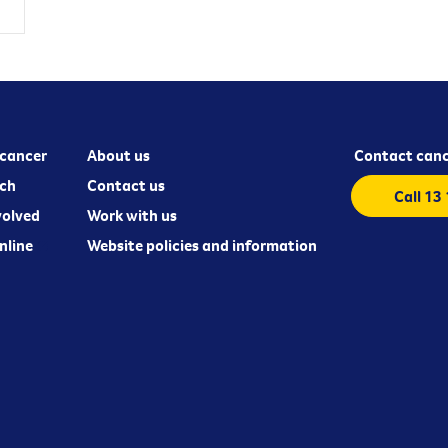
cancer
About us
Contact canc
ch
Contact us
Call 13
volved
Work with us
nline
Website policies and information