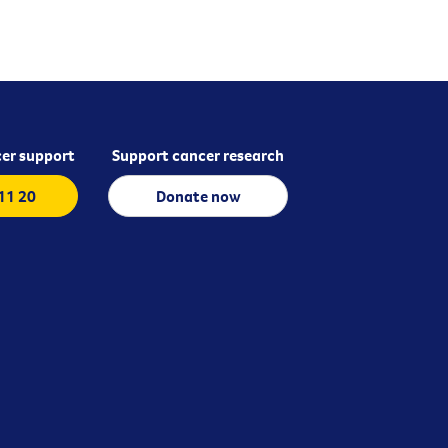
er support
Support cancer research
 11 20
Donate now