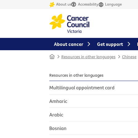
About us
Accessibility
Language
About cancer
Get support
Home
Resources in other languages
Chinese
Resources in other languages
Multilingual appointment card
Amharic
Arabic
Bosnian