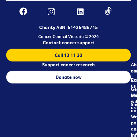
Charity ABN: 61426486715
Cancer Council Victoria © 2026
Contact cancer support
Call 13 11 20
Support cancer research
Ab
Ab
ca
us
Donate now
Re
Co
us
Ge
in
Wo
wi
Sh
us
on
We
pol
an
in